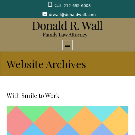
Call:
212-695-6008
drwall@donaldwall.com
Website Archives
With Smile to Work